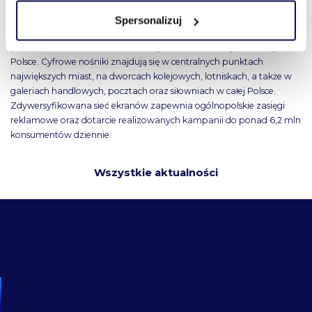
Digital Network S.A. to spółka holdingowa działająca na rynku
cyfrowej reklamy zewnętrznej (Digital Out of Home). Za
Spersonalizuj
pośrednictwem spółki zależnej Screen Network zarządza siecią
ponad 20 000 ekranów reklamowych zlokalizowanych w całej
Polsce. Cyfrowe nośniki znajdują się w centralnych punktach
największych miast, na dworcach kolejowych, lotniskach, a także w
galeriach handlowych, pocztach oraz siłowniach w całej Polsce.
Zdywersyfikowana sieć ekranów zapewnia ogólnopolskie zasięgi
reklamowe oraz dotarcie realizowanych kampanii do ponad 6,2 mln
konsumentów dziennie.
Wszystkie aktualności