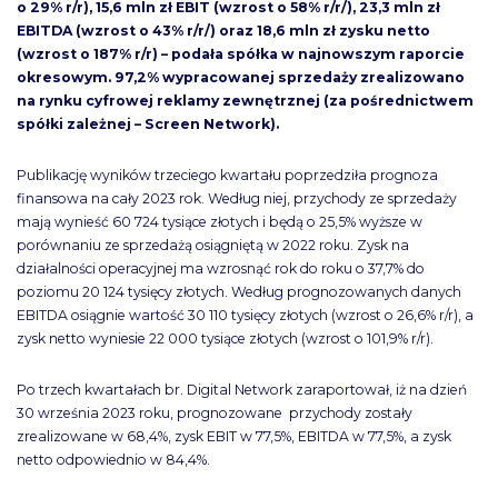
o 29% r/r), 15,6 mln zł EBIT (wzrost o 58% r/r/), 23,3 mln zł
EBITDA (wzrost o 43% r/r/) oraz 18,6 mln zł zysku netto
(wzrost o 187% r/r) – podała spółka w najnowszym raporcie
okresowym. 97,2% wypracowanej sprzedaży zrealizowano
na rynku cyfrowej reklamy zewnętrznej (za pośrednictwem
spółki zależnej – Screen Network).
Publikację wyników trzeciego kwartału poprzedziła prognoza
finansowa na cały 2023 rok. Według niej, przychody ze sprzedaży
mają wynieść 60 724 tysiące złotych i będą o 25,5% wyższe w
porównaniu ze sprzedażą osiągniętą w 2022 roku. Zysk na
działalności operacyjnej ma wzrosnąć rok do roku o 37,7% do
poziomu 20 124 tysięcy złotych. Według prognozowanych danych
EBITDA osiągnie wartość 30 110 tysięcy złotych (wzrost o 26,6% r/r), a
zysk netto wyniesie 22 000 tysiące złotych (wzrost o 101,9% r/r).
Po trzech kwartałach br. Digital Network zaraportował, iż na dzień
30 września 2023 roku, prognozowane przychody zostały
zrealizowane w 68,4%, zysk EBIT w 77,5%, EBITDA w 77,5%, a zysk
netto odpowiednio w 84,4%.