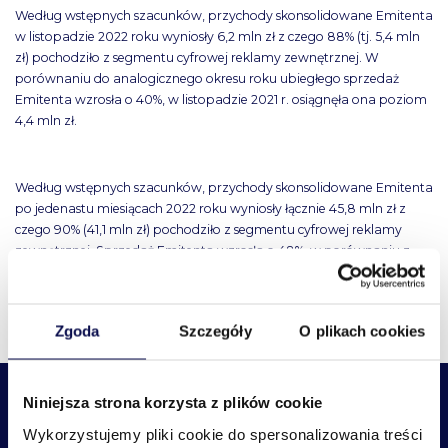
Według wstępnych szacunków, przychody skonsolidowane Emitenta
w listopadzie 2022 roku wyniosły 6,2 mln zł z czego 88% (tj. 5,4 mln
zł) pochodziło z segmentu cyfrowej reklamy zewnętrznej. W
porównaniu do analogicznego okresu roku ubiegłego sprzedaż
Emitenta wzrosła o 40%, w listopadzie 2021 r. osiągnęła ona poziom
4,4 mln zł.
Według wstępnych szacunków, przychody skonsolidowane Emitenta
po jedenastu miesiącach 2022 roku wyniosły łącznie 45,8 mln zł z
czego 90% (41,1 mln zł) pochodziło z segmentu cyfrowej reklamy
zewnętrznej. Sprzedaż Emitenta wzrosła o 48%, w porównaniu z
2021 rokiem, w którym to osiągnęła poziom 30,9 mln zł.
Wszystkie aktualności
Zgoda
Szczegóły
O plikach cookies
Niniejsza strona korzysta z plików cookie
Wykorzystujemy pliki cookie do spersonalizowania treści