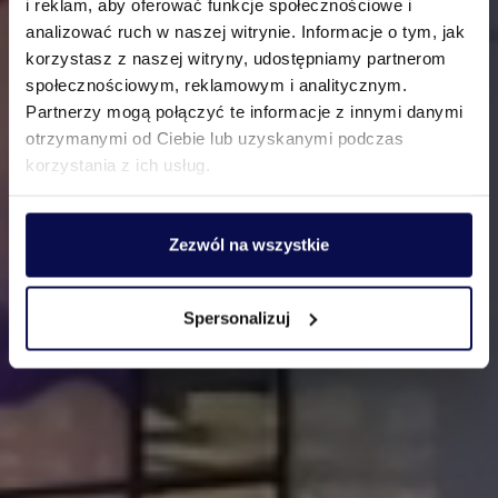
i reklam, aby oferować funkcje społecznościowe i
analizować ruch w naszej witrynie. Informacje o tym, jak
korzystasz z naszej witryny, udostępniamy partnerom
Lider polskiego rynku
społecznościowym, reklamowym i analitycznym.
Partnerzy mogą połączyć te informacje z innymi danymi
reklamy zewnętrznej
otrzymanymi od Ciebie lub uzyskanymi podczas
korzystania z ich usług.
Zezwól na wszystkie
Spersonalizuj