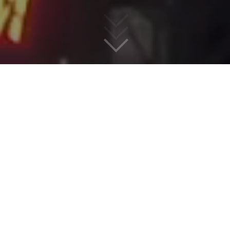
SIEĆ PONAD 20 TYSIĘCY
Ekranów reklamowych i nośników
Premium Outdoor
Digital Network S.A. to Grupa Kapitałowa działająca w obszarze
reklamy zewnętrznej. Do portfolio grupy należy:
Screen Network
–
lider polskiego rynku cyfrowej reklamy zewnętrznej;
oraz
Braughman
Group Media Outdoor
– spółka specjalizująca się w wielkoformatowych
nośnikach Premium Outdoor, które gwarantują codzienne dotarcie do
milionów odbiorców w całej Polsce.