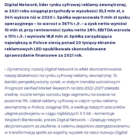
Digital Network, lider rynku cyfrowej reklamy zewnętrznej,
w 2021 roku osiągnął przychody w wysokości 35,3 mln zł, o
34% wyższe niż w 2020 r. Spółka wypracowała 11 mln zł zysku
operacyjnego – to wzrost o 367% r./r. – a zysk netto wyniósł
10 mln zł, przy rentowności zysku netto 28%. EBITDA wzrosła
o 111% r./r. i wyniosła 18,8 mln zł. Spółka zarządzająca
największą w Polsce siecią ponad 20 tysięcy ekranów
reklamowych LED opublikowała skonsolidowane
sprawozdanie finansowe za 2021 rok.
–
Dynamiczny rozwój Digital Network to efekt skoncentrowania
naszej działalności na rynku cyfrowej reklamy zewnętrznej. To
bardzo perspektywiczny rynek, w stałym trendzie wzrostowym.
Prognoza Verified Market Research na lata 2022-2027 zakłada
średnie, roczne tempo wzrostu tego segmentu na świecie na
poziomie 11%. Udział reklamy cyfrowej w całym rynku reklamy
zewnętrznej w Polsce, osiągnął 15%, a według naszych szacunków
ulegnie podwojeniu w ciągu najbliższych 3-5 lat
– komentuje
Wojciech Bieńkowski, prezes Digital Network. –
Dziękuję naszym
akcjonariuszom za zaufanie, a całemu zespołowi zaangażowanemu
w transformację spółki za wspólny wysiłek na rzecz rozwoju Digital