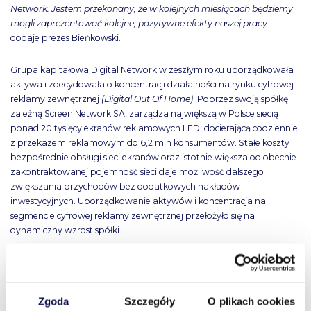
Network. Jestem przekonany, że w kolejnych miesiącach będziemy
mogli zaprezentować kolejne, pozytywne efekty naszej pracy –
dodaje prezes Bieńkowski.
Grupa kapitałowa Digital Network w zeszłym roku uporządkowała
aktywa i zdecydowała o koncentracji działalności na rynku cyfrowej
reklamy zewnętrznej
(Digital Out Of Home)
. Poprzez swoją spółkę
zależną Screen Network SA, zarządza największą w Polsce siecią
ponad 20 tysięcy ekranów reklamowych LED, docierającą codziennie
z przekazem reklamowym do 6,2 mln konsumentów. Stałe koszty
bezpośrednie obsługi sieci ekranów oraz istotnie większa od obecnie
zakontraktowanej pojemność sieci daje możliwość dalszego
zwiększania przychodów bez dodatkowych nakładów
inwestycyjnych. Uporządkowanie aktywów i koncentracja na
segmencie cyfrowej reklamy zewnętrznej przełożyło się na
dynamiczny wzrost spółki.
W 2021 roku Spółka osiągnęła przychody o 34% wyższe niż w 2020
roku. Zysk netto wyniósł 10 mln zł przy rentowności zysku netto 28%,
a zysk netto na 1 akcję wyniósł 1,94 zł na akcję. Lider rynku cyfrowej
Zgoda
Szczegóły
O plikach cookies
reklamy zewnętrznej odnotował przepływy pieniężne z działalności