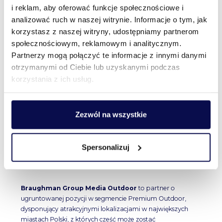
i reklam, aby oferować funkcje społecznościowe i
–
Rynek reklamy zewnętrznej stoi dziś przed
przełomem, którego kluczowym kierunkiem jest
analizować ruch w naszej witrynie. Informacje o tym, jak
digitalizacja.
Nasza inwestycja ma jeden wyraźny cel –
korzystasz z naszej witryny, udostępniamy partnerom
przyspieszyć ten proces i wzmocnić pozycję Digital Network
społecznościowym, reklamowym i analitycznym.
jako lidera nowoczesnych rozwiązań DOOH w Polsce.
Partnerzy mogą połączyć te informacje z innymi danymi
otrzymanymi od Ciebie lub uzyskanymi podczas
Wycena
Braughman Group Media Outdoor
została
korzystania z ich usług.
oparta na wskaźnikach, które uważamy za atrakcyjne, a
warunki transakcji są korzystne dla naszych akcjonariuszy.
Decyzję o transakcji poprzedziła wnikliwa analiza –
ocenialiśmy nie tylko dane finansowe spółki, ale przede
Zezwól na wszystkie
wszystkim
potencjał i zdolność sieci nośników
reklamowych Braughman Group Media Outdoor do
generowania przychodów i wysokich marż
oraz
Spersonalizuj
potencjał synergii
wynikający z integracji naszych
wspólnych zasobów.
Braughman Group Media Outdoor
to partner o
ugruntowanej pozycji w segmencie Premium Outdoor,
dysponujący atrakcyjnymi lokalizacjami w największych
miastach Polski, z których cześć może zostać