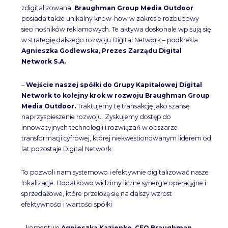
zdigitalizowana.
Braughman Group Media Outdoor
posiada także unikalny know-how w zakresie rozbudowy
sieci nośników reklamowych. Te aktywa doskonale wpisują się
w strategię dalszego rozwoju Digital Network – podkreśla
Agnieszka Godlewska, Prezes Zarządu Digital
Network S.A.
–
Wejście naszej spółki do Grupy Kapitałowej Digital
Network to kolejny krok w rozwoju Braughman Group
Media Outdoor.
Traktujemy tę transakcję jako szansę
naprzyspieszenie rozwoju. Zyskujemy dostęp do
innowacyjnych technologii i rozwiązań w obszarze
transformacji cyfrowej, której niekwestionowanym liderem od
lat pozostaje Digital Network.
To pozwoli nam systemowo i efektywnie digitalizować nasze
lokalizacje. Dodatkowo widzimy liczne synergie operacyjne i
sprzedażowe, które przełożą się na dalszy wzrost
efektywności i wartości spółki
– komentuje
Agnieszka Kazienko, CFO Braughman