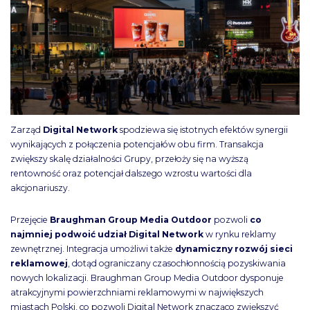
Zarząd
Digital Network
spodziewa się istotnych efektów synergii
wynikających z połączenia potencjałów obu firm. Transakcja
zwiększy skalę działalności Grupy, przełoży się na wyższą
rentowność oraz potencjał dalszego wzrostu wartości dla
akcjonariuszy.
Przejęcie
Braughman Group Media Outdoor
pozwoli
co
najmniej podwoić udział Digital Network
w rynku reklamy
zewnętrznej. Integracja umożliwi także
dynamiczny rozwój sieci
reklamowej
, dotąd ograniczany czasochłonnością pozyskiwania
nowych lokalizacji. Braughman Group Media Outdoor dysponuje
atrakcyjnymi powierzchniami reklamowymi w największych
miastach Polski, co pozwoli Digital Network znacząco zwiększyć