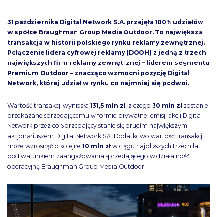
31 października Digital Network S.A. przejęła 100% udziałów
w spółce
Braughman Group Media Outdoor
. To największa
transakcja w historii polskiego rynku reklamy zewnętrznej.
Połączenie lidera cyfrowej reklamy (DOOH) z jedną z trzech
największych firm reklamy zewnętrznej – liderem segmentu
Premium Outdoor – znacząco wzmocni pozycję Digital
Network, której udział w rynku co najmniej się podwoi.
Wartość transakcji wyniosła
131,5 mln zł
, z czego
30 mln zł
zostanie
przekazane sprzedającemu w formie prywatnej emisji akcji Digital
Network przez co Sprzedający stanie się drugim największym
akcjonariuszem Digital Network SA. Dodatkowo wartość transakcji
może wzrosnąć o kolejne
10 mln zł
w ciągu najbliższych trzech lat
pod warunkiem zaangażowania sprzedającego w działalność
operacyjną Braughman Group Media Outdoor.