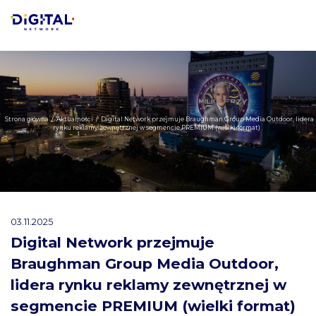
Strona główna
/
Aktualności
/
Digital Network przejmuje Braughman Group Media Outdoor, lidera
rynku reklamy zewnętrznej w segmencie PREMIUM (wielki format)
03.11.2025
Digital Network przejmuje
Braughman Group Media Outdoor,
lidera rynku reklamy zewnętrznej w
segmencie PREMIUM (wielki format)