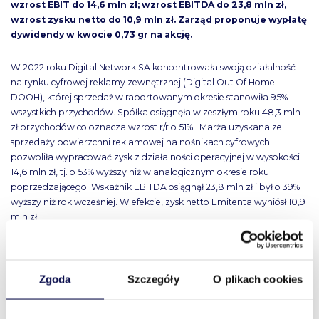
wzrost EBIT do 14,6 mln zł; wzrost EBITDA do 23,8 mln zł,
wzrost zysku netto do 10,9 mln zł. Zarząd proponuje wypłatę
dywidendy w kwocie 0,73 gr na akcję.
W 2022 roku Digital Network SA koncentrowała swoją działalność
na rynku cyfrowej reklamy zewnętrznej (Digital Out Of Home –
DOOH), której sprzedaż w raportowanym okresie stanowiła 95%
wszystkich przychodów. Spółka osiągnęła w zeszłym roku 48,3 mln
zł przychodów co oznacza wzrost r/r o 51%. Marża uzyskana ze
sprzedaży powierzchni reklamowej na nośnikach cyfrowych
pozwoliła wypracować zysk z działalności operacyjnej w wysokości
14,6 mln zł, tj. o 53% wyższy niż w analogicznym okresie roku
poprzedzającego. Wskaźnik EBITDA osiągnął 23,8 mln zł i był o 39%
wyższy niż rok wcześniej. W efekcie, zysk netto Emitenta wyniósł 10,9
mln zł.
W dniu publikacji wyników rocznych, Zarząd Spółki podjął także
uchwałę o podziale zysku za 2022 roku, proponując przeznaczenie
Zgoda
Szczegóły
O plikach cookies
na wypłatę dywidendy kwotę 3 mln zł tj. 0,73 gr na akcję.
Wszystkie aktualności