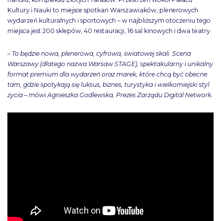
Kultury i Nauki to miejsce spotkań Warszawiaków, plenerowych
wydarzeń kulturalnych i sportowych – w najbliższym otoczeniu tego
miejsca jest 200 sklepów, 40 restauracji, 16 sal kinowych i dwa teatry.
– To będzie nowa, plenerowa, cyfrowa, światowej skali Scena
Warszawy (dlatego nazwa Warsaw STAGE), spektakularny i unikalny
format premium dla wydarzeń oraz marek, które chcą być obecne
tam, gdzie spotykają się luksus, biznes, turystyka i wielkomiejski styl
życia – mówi Agnieszka Godlewska, Prezes Zarządu Digital Network.