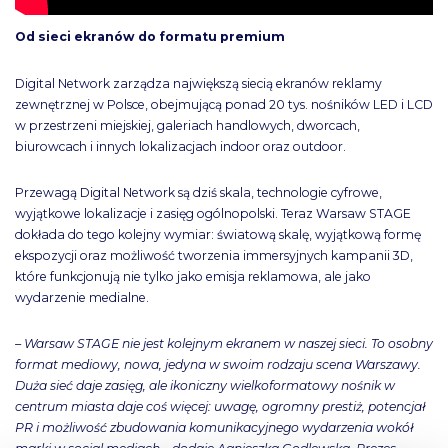
Od sieci ekranów do formatu premium
Digital Network zarządza największą siecią ekranów reklamy
zewnętrznej w Polsce, obejmującą ponad 20 tys. nośników LED i LCD
w przestrzeni miejskiej, galeriach handlowych, dworcach,
biurowcach i innych lokalizacjach indoor oraz outdoor.
Przewagą Digital Network są dziś skala, technologie cyfrowe,
wyjątkowe lokalizacje i zasięg ogólnopolski. Teraz Warsaw STAGE
dokłada do tego kolejny wymiar: światową skalę, wyjątkową formę
ekspozycji oraz możliwość tworzenia immersyjnych kampanii 3D,
które funkcjonują nie tylko jako emisja reklamowa, ale jako
wydarzenie medialne.
– Warsaw STAGE nie jest kolejnym ekranem w naszej sieci. To osobny
format mediowy, nowa, jedyna w swoim rodzaju scena Warszawy.
Duża sieć daje zasięg, ale ikoniczny wielkoformatowy nośnik w
centrum miasta daje coś więcej: uwagę, ogromny prestiż, potencjał
PR i możliwość zbudowania komunikacyjnego wydarzenia wokół