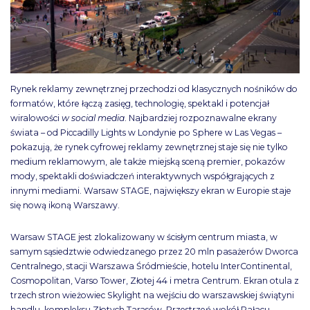
Rynek reklamy zewnętrznej przechodzi od klasycznych nośników do
formatów, które łączą zasięg, technologię, spektakl i potencjał
wiralowości
w social media
. Najbardziej rozpoznawalne ekrany
świata – od Piccadilly Lights w Londynie po Sphere w Las Vegas –
pokazują, że rynek cyfrowej reklamy zewnętrznej staje się nie tylko
medium reklamowym, ale także miejską sceną premier, pokazów
mody, spektakli doświadczeń interaktywnych współgrających z
innymi mediami. Warsaw STAGE, największy ekran w Europie staje
się nową ikoną Warszawy.
Warsaw STAGE jest zlokalizowany w ścisłym centrum miasta, w
samym sąsiedztwie odwiedzanego przez 20 mln pasażerów Dworca
Centralnego, stacji Warszawa Śródmieście, hotelu InterContinental,
Cosmopolitan, Varso Tower, Złotej 44 i metra Centrum. Ekran otula z
trzech stron wieżowiec Skylight na wejściu do warszawskiej świątyni
handlu, kompleksu Złotych Tarasów. Przestrzeń wokół Pałacu