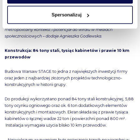
jednocześnie staje się naturalnym źródłem rezonansu w mediach. W
świecie, w którym użytkownik może przewinąć, pominąć albo
Spersonalizuj
zablokować niemal każdą reklamę, przestrzeń miejska daje markom
coś bardzo cennego: realną, fizyczną uwagę, aspiracyjny
metropolitalny kontekst i potencjał do wiralu w mediach
społecznościowych – dodaje Agnieszka Godlewska.
Konstrukcja: 84 tony stali, tysiąc kabinetów i prawie 10 km
przewodów
Budowa Warsaw STAGE to jedna z największych inwestycji firmy
oraz jeden z najbardziej złożonych projektów technologiczno-
konstrukcyjnych w historii grupy.
Do produkcji wykorzystano ponad 84 tony stali konstrukcyjnej, 5,88
tony ocynku ogniowego oraz ok. 6 ton dodatkowych elementów
konstrukcyjnych i montażowych. Ekran składa się z prawie tysiąca
kabinetów o łącznej wadze 22 ton i powierzchni ponad 800 m².
Instalacja wymagała użycia blisko 10 km przewodów.
– Największym wyzwaniem było połączenie trzech powierzchni w