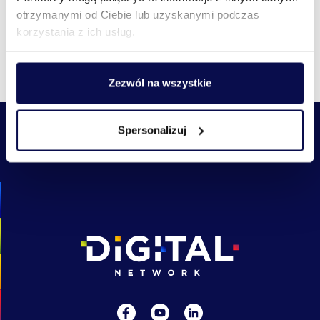
segmentu cyfrowego w Polsce będziemy głównym beneficjentem
otrzymanymi od Ciebie lub uzyskanymi podczas
tej transformacji
– zaznacza Wojciech Bieńkowski, prezes 4fun
korzystania z ich usług.
Media.
Wszystkie aktualności
Zezwól na wszystkie
Spersonalizuj