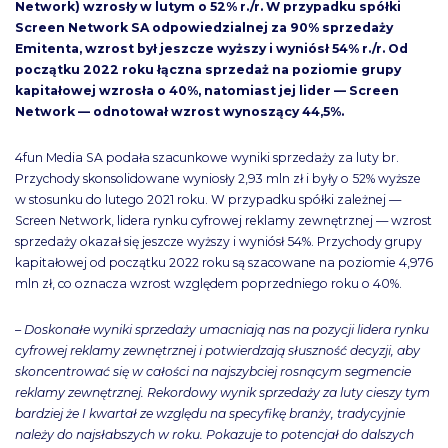
Network) wzrosły w lutym o 52% r./r. W przypadku spółki
Screen Network SA odpowiedzialnej za 90% sprzedaży
Emitenta, wzrost był jeszcze wyższy i wyniósł 54% r./r. Od
początku 2022 roku łączna sprzedaż na poziomie grupy
kapitałowej wzrosła o 40%, natomiast jej lider — Screen
Network — odnotował wzrost wynoszący 44,5%.
4fun Media SA podała szacunkowe wyniki sprzedaży za luty br.
Przychody skonsolidowane wyniosły 2,93 mln zł i były o 52% wyższe
w stosunku do lutego 2021 roku. W przypadku spółki zależnej —
Screen Network, lidera rynku cyfrowej reklamy zewnętrznej — wzrost
sprzedaży okazał się jeszcze wyższy i wyniósł 54%. Przychody grupy
kapitałowej od początku 2022 roku są szacowane na poziomie 4,976
mln zł, co oznacza wzrost względem poprzedniego roku o 40%.
–
Doskonałe wyniki sprzedaży umacniają nas na pozycji lidera rynku
cyfrowej reklamy zewnętrznej i potwierdzają słuszność decyzji, aby
skoncentrować się w całości na najszybciej rosnącym segmencie
reklamy zewnętrznej. Rekordowy wynik sprzedaży za luty cieszy tym
bardziej że I kwartał ze względu na specyfikę branży, tradycyjnie
należy do najsłabszych w roku. Pokazuje to potencjał do dalszych