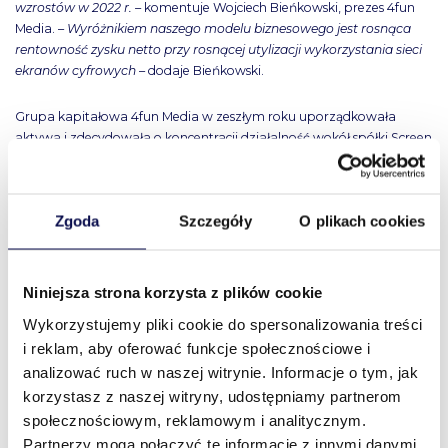
wzrostów w 2022 r. –
komentuje Wojciech Bieńkowski, prezes 4fun
Media. –
Wyróżnikiem naszego modelu biznesowego jest rosnąca
rentowność zysku netto przy rosnącej utylizacji wykorzystania sieci
ekranów cyfrowych
– dodaje Bieńkowski.
Grupa kapitałowa 4fun Media w zeszłym roku uporządkowała
aktywa i zdecydowała o koncentracji działalność wokół spółki Screen
Networ SA — lidera cyfrowej reklamy zewnętrznej w Polsce. Cyfrowa
reklama zewnętrzna jest nowoczesnym wydaniem reklamy
zewnętrznej z wykorzystaniem ekranów LED zamiast klasycznych
Zgoda
Szczegóły
O plikach cookies
nośników typu bilbord. 4fun Media poprzez swoją spółkę zależną
Screen Network SA zarządza największą w Polsce siecią ponad 20
tysięcy ekranów reklamowych LED, docierającą codziennie z
przekazem reklamowym do 6,2 mln konsumentów.
Niniejsza strona korzysta z plików cookie
Wykorzystujemy pliki cookie do spersonalizowania treści
–
Udział reklamy cyfrowej w reklamie zewnętrznej w Polsce wynosi
i reklam, aby oferować funkcje społecznościowe i
15% i według naszych szacunków ulegnie podwojeniu w ciągu
analizować ruch w naszej witrynie. Informacje o tym, jak
najbliższych 5 lat. Ponadto, rynek cyfrowej reklamy zewnętrznej
rośnie podwójnie – rośnie zarówno wartość rynku całej reklamy
korzystasz z naszej witryny, udostępniamy partnerom
zewnętrznej, a dodatkowo rozpędza go transformacja z
społecznościowym, reklamowym i analitycznym.
tradycyjnych bilbordów do nowoczesnych ekranów LED. Jako lider
Partnerzy mogą połączyć te informacje z innymi danymi