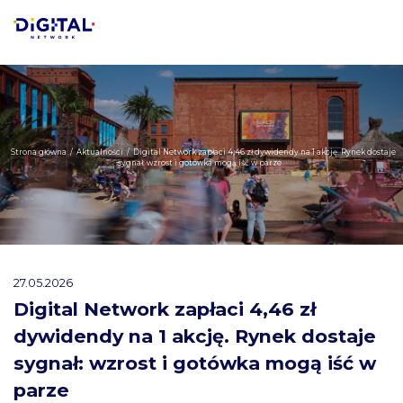
Strona główna
/
Aktualności
/
Digital Network zapłaci 4,46 zł dywidendy na 1 akcję. Rynek dostaje
sygnał: wzrost i gotówka mogą iść w parze
27.05.2026
Digital Network zapłaci 4,46 zł
dywidendy na 1 akcję. Rynek dostaje
sygnał: wzrost i gotówka mogą iść w
parze