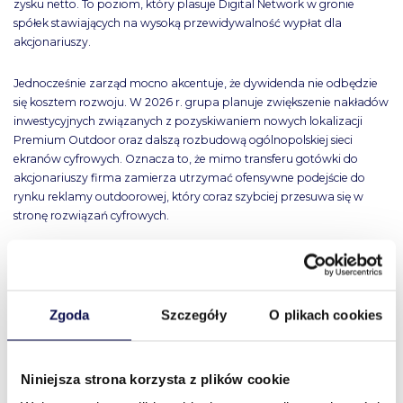
zysku netto. To poziom, który plasuje Digital Network w gronie
spółek stawiających na wysoką przewidywalność wypłat dla
akcjonariuszy.
Jednocześnie zarząd mocno akcentuje, że dywidenda nie odbędzie
się kosztem rozwoju. W 2026 r. grupa planuje zwiększenie nakładów
inwestycyjnych związanych z pozyskiwaniem nowych lokalizacji
Premium Outdoor oraz dalszą rozbudową ogólnopolskiej sieci
ekranów cyfrowych. Oznacza to, że mimo transferu gotówki do
akcjonariuszy firma zamierza utrzymać ofensywne podejście do
rynku reklamy outdoorowej, który coraz szybciej przesuwa się w
stronę rozwiązań cyfrowych.
Spółka podkreśla, że przejęcie Braughman Group Media Outdoor
było jednym z największych kroków rozwojowych Digital Network i
wiązało się z istotnym obciążeniem finansowym. Spółka
Zgoda
Szczegóły
O plikach cookies
przypomina, że na zakup przeznaczono już łącznie 101,5 mln zł, a
dodatkowo ponoszone są koszty obsługi zadłużenia, głównie
kredytu inwestycyjnego finansującego akwizycję.
Niniejsza strona korzysta z plików cookie
Mimo tego zarząd jest przekonany, że sytuacja finansowa pozostaje