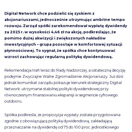
Digital Network chce podzielić się zyskiem z
akcjonariuszami, jednocześnie utrzymując ambitne tempo
rozwoju. Zarząd spółki zarekomendował wypłatę dywidendy
za 2025 r. w wysokości 4,46 zł na akcję, podkreślając, że
pomimo dużej akwizycji i zwiększonych nakładów
inwestycyjnych – grupa pozostaje w komfortowej sytuacji
płynnościowej. To sygnał, że spółka chce kontynuować
wzrost zachowując regularną politykę dywidendową.
Rekomendacja trafi teraz do Rady Nadzorczej, a ostateczną decyzję
podejmie Zwyczajne Walne Zgromadzenie Akcjonariuszy. Już dziś
jednak komunikat zarządu pokazuje kierunek strategiczny Digital
Network: utrzymanie stabilnej polityki dywidendowej przy
równoczesnym finansowaniu ekspansji w segmencie cyfrowego
outdooru.
Spółka podkreśla, że propozycja wypłaty została przygotowana
zgodnie z obowiązującą polityką dywidendową, zakładającą
przeznaczanie na dywidendę od 75 do 100 proc. jednostkowego