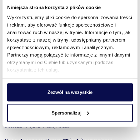
Poznaniu czy ekran wtopiony w elewację największego centrum
Niniejsza strona korzysta z plików cookie
handlowego w Poznaniu – Posnanii.
Wykorzystujemy pliki cookie do spersonalizowania treści
i reklam, aby oferować funkcje społecznościowe i
Działania te współtowarzyszą konsekwentnemu rozwijaniu sieci
analizować ruch w naszej witrynie. Informacje o tym, jak
ekranów indoor i semi-outdoor. W 2026 roku w ofercie spółki
korzystasz z naszej witryny, udostępniamy partnerom
znajdzie się 45 lokalizacji w prestiżowych biurowcach w całej Polsce,
24 nowe ekrany w centrum LIM (dawny Marriott) oraz ekrany w
społecznościowym, reklamowym i analitycznym.
przejściu pomiędzy Dworcem Centralnym w Warszawie a centrum
Partnerzy mogą połączyć te informacje z innymi danymi
handlowym Złote Tarasy. –
Budujemy ekosystem, który łączy skalę,
otrzymanymi od Ciebie lub uzyskanymi podczas
prestiżowe lokalizacje i nowoczesną technologię. Naszym celem jest
korzystania z ich usług.
stworzenie jednej z najbardziej kompleksowych ofert OOH i DOOH w
regionie
– podsumowuje prezes Digital Network.
Zezwól na wszystkie
Istotnym elementem strategii jest również pięcioletnia umowa z
Lagardere Travel Retail, obejmująca sieć ponad 230 ekranów w
sklepach sieci InMedio oraz 50 ekranów w kawiarniach Costa Coffee i
Spersonalizuj
So Coffee. Równolegle prowadzone są rozmowy z PKP dotyczące
poszerzenia współpracy i obecności ekranów Digital Network na
dworcach miejskich w całej Polsce.