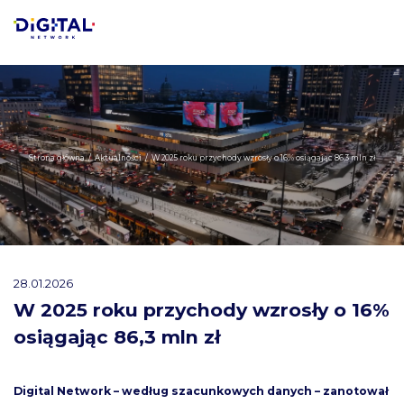
Strona główna
/
Aktualności
/
W 2025 roku przychody wzrosły o 16% osiągając 86,3 mln zł
28.01.2026
W 2025 roku przychody wzrosły o 16%
osiągając 86,3 mln zł
Digital Network – według szacunkowych danych – zanotował