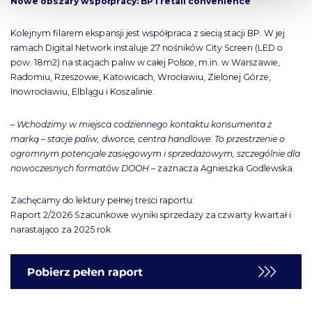
Nowe obszary współpracy: BP i retail convenience
Kolejnym filarem ekspansji jest współpraca z siecią stacji BP. W jej
ramach Digital Network instaluje 27 nośników City Screen (LED o
pow. 18m2) na stacjach paliw w całej Polsce, m.in. w Warszawie,
Radomiu, Rzeszowie, Katowicach, Wrocławiu, Zielonej Górze,
Inowrocławiu, Elblągu i Koszalinie.
–
Wchodzimy w miejsca codziennego kontaktu konsumenta z
marką – stacje paliw, dworce, centra handlowe. To przestrzenie o
ogromnym potencjale zasięgowym i sprzedażowym, szczególnie dla
nowoczesnych formatów DOOH
– zaznacza Agnieszka Godlewska.
Zachęcamy do lektury pełnej treści raportu:
Raport 2/2026 Szacunkowe wyniki sprzedaży za czwarty kwartał i
narastająco za 2025 rok